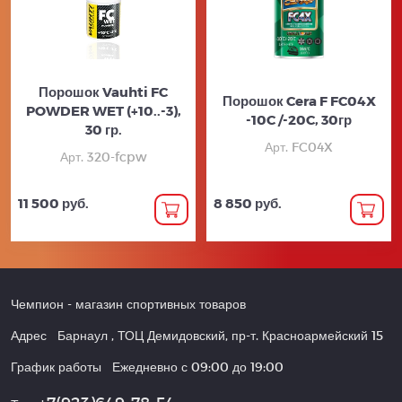
Порошок Vauhti FC
Порошок Cera F FC04X
POWDER WET (+10..-3),
-10C /-20C, 30гр
30 гр.
Арт. FC04X
Арт. 320-fcpw
11 500 руб.
8 850 руб.
Чемпион
- магазин спортивных товаров
Адрес
Барнаул
,
ТОЦ Демидовский, пр-т. Красноармейский 15
График работы
Ежедневно с 09:00 до 19:00