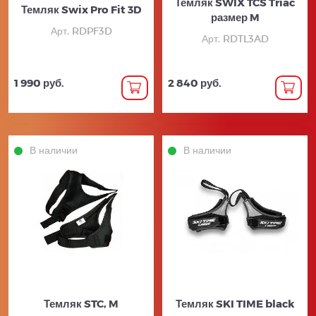
Темляк SWIX TCS Triac
Темляк Swix Pro Fit 3D
размер M
Арт. RDPF3D
Арт. RDTL3AD
1 990 руб.
2 840 руб.
В наличии
В наличии
Темляк STC, M
Темляк SKI TIME black