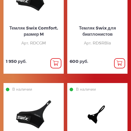
Темляк Swix Comfort,
Темляк Swix для
размер M
биатлонистов
Арт. RDCGM
Арт. RDSRBia
1 950 руб.
600 руб.
В наличии
В наличии