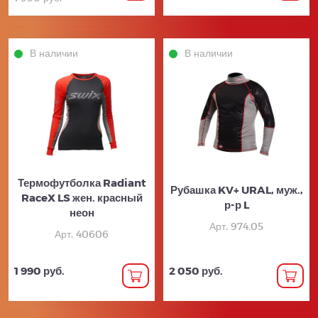
В наличии
В наличии
Термофутболка Radiant
Рубашка KV+ URAL, муж.,
RaceX LS жен. красный
р-р L
неон
Арт. 974.05
Арт. 40606
1 990 руб.
2 050 руб.