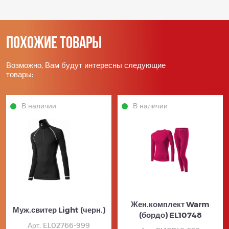
Похожие товары
Возможно, Вам будут интересны следующие
товары:
В наличии
В наличии
Жен.комплект Warm
Муж.свитер Light (черн.)
(бордо) EL10748
Арт. EL02766-999