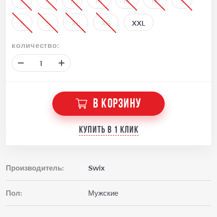
L
L
L
M
M
M
S
S
S
XL
XS
XXL
количество:
В КОРЗИНУ
Купить в 1 клик
Производитель:
Swix
Пол:
Мужские