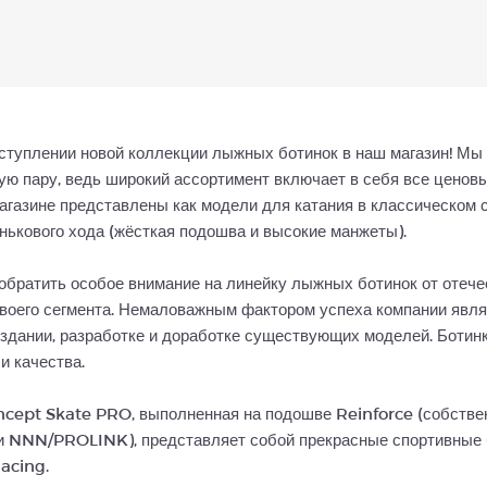
туплении новой коллекции лыжных ботинок в наш магазин! Мы 
ю пару, ведь широкий ассортимент включает в себя все ценов
 магазине представлены как модели для катания в классическом
конькового хода (жёсткая подошва и высокие манжеты).
братить особое внимание на линейку лыжных ботинок от отече
воего сегмента. Немаловажным фактором успеха компании явля
оздании, разработке и доработке существующих моделей. Ботин
и качества.
cept Skate PRO, выполненная на подошве Reinforce (собствен
и NNN/PROLINK), представляет собой прекрасные спортивные б
Racing.