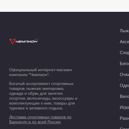
Лыжн
Акс
Спор
Бего
Официальный интернет-магазин
Очки
компании "Чемпион".
Богатый ассортимент спортивных
Оде
товаров: лыжная экипировка,
одежда и обувь для занятия
Вело
спортом, велосипеды, аксессуары и
комплектующие к ним, товары для
Игро
туризма и активного отдыха.
Доставка спортивных товаров по
Раз
Барнаулу и по всей России