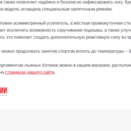
а также позволяет надёжно и безопасно зафиксировать ногу. Кро
тки модель оснащена специальным запяточным ремнём.
оложен асимметричный усилитель, а жёсткая промежуточная сте
ает исключить возможность скручивания подошвы, а также улу
го, это помогает создать дополнительную реактивную силу во в
можно продолжать занятия спортом вплоть до температуры – 3
ортиментом лыжных ботинок можно в нашем магазине, расположе
 на
страницах нашего сайта
.
РИИ