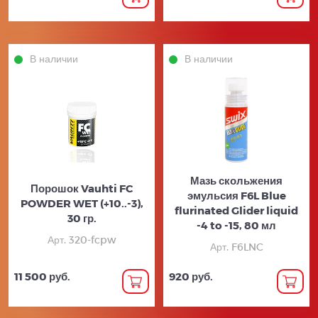
В наличии
В наличии
Мазь скольжения
Порошок Vauhti FC
эмульсия F6L Blue
POWDER WET (+10..-3),
flurinated Glider liquid
30 гр.
-4 to -15, 80 мл
Арт. 320-fcpw
Арт. F6LNC
11 500 руб.
920 руб.