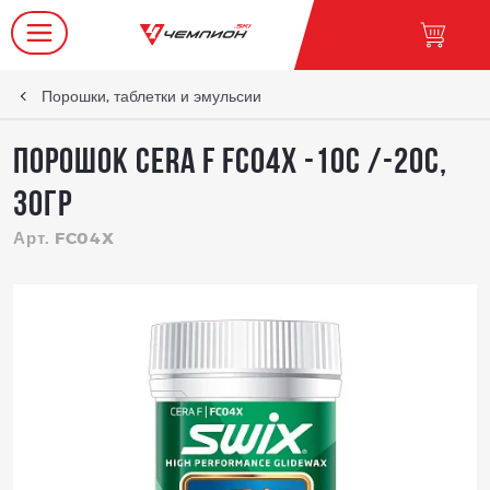
Порошки, таблетки и эмульсии
Порошок Cera F FC04X -10C /-20C,
30гр
Арт. FC04X