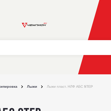
кипировка
Лыжи
Лыжи пласт. НЛФ АБС STEP