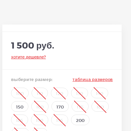
1 500 руб.
хотите дешевле?
выберите размер:
таблица размеров
100
110
120
130
140
150
160
170
175
180
185
190
195
200