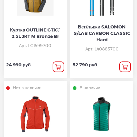
Бег/лыжи SALOMON
Куртка OUTLINE GTX®
S/LAB CARBON CLASSIC
2.5L JKT M Bronze Br
Hard
Арт. LC1599700
Арт. L40885700
24 990 руб.
52 790 руб.
Нет в наличии
В наличии